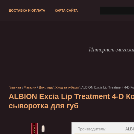
ДОСТАВКА И ОПЛАТА
КАРТА САЙТА
Интернет-магази
Главная
\
Магазин
\
Для лица
\
Уход за губами
\ ALBION Excia Lip Treatment 4-D К
ALBION Excia Lip Treatment 4-D 
сыворотка для губ
Производитель:
ALB