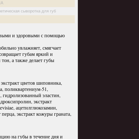
IA
етическая сыворотка для губ
ивыми и здоровыми с помощью
обильно увлажняет, смягчает
возвращает губам яркий и
тон, а также делает губы
 экстракт цветов шиповника,
а, поликвартениум-51,
, гидролизованный эластин,
идроксипролин, экстракт
evisiae, ацетилглюкозамин,
 перца, экстракт кожуры граната,
цию на губы в течение дня и