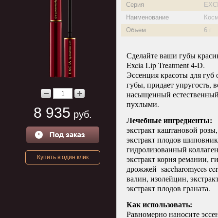
Серия
EXC
Наименование
Косм
Объем
6 г
Сделайте ваши губы крас
Excia Lip Treatment 4-D.
Эссенция красоты для губ 
губы, придает упругость, 
насыщенный естественный 
пухлыми.
8 935
руб.
Лечебные ингредиенты:
экстракт каштановой розы,
экстракт плодов шиповник
гидролизованный коллаген
Купить в один клик
экстракт корня ремании, г
дрожжей saccharomyces cer
валин, изолейцин, экстракт
экстракт плодов граната.
Как использовать:
Равномерно наносите эссен